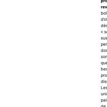
pro
re
boî
d’o
dé
« 
sus
per
do
so
que
bes
pro
dis
Les
un
pa
de