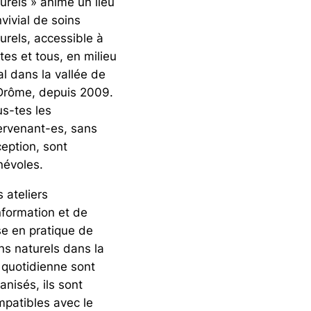
urels » anime un lieu
vivial de soins
urels, accessible à
tes et tous, en milieu
al dans la vallée de
Drôme, depuis 2009.
s-tes les
ervenant-es, sans
eption, sont
névoles.
 ateliers
nformation et de
e en pratique de
ns naturels dans la
 quotidienne sont
anisés, ils sont
patibles avec le