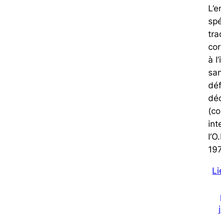
L’e
spé
tra
co
à l
san
déf
déc
(co
int
l’O
197
Li