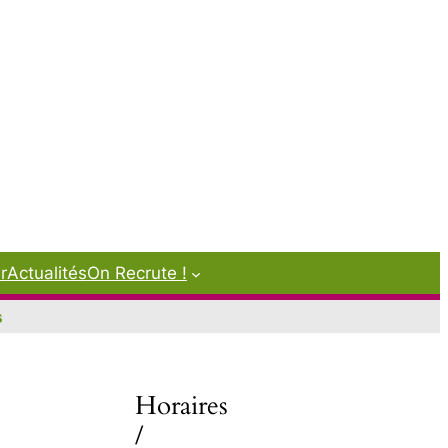
r
Actualités
On Recrute !
s
Horaires
/