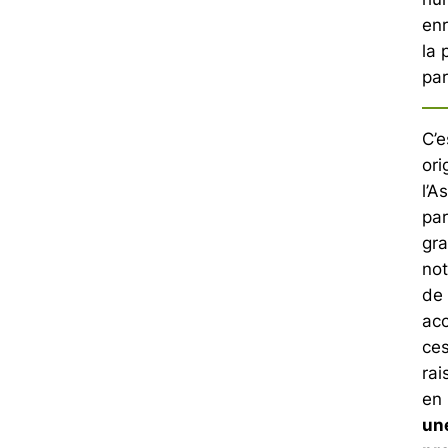
enr
la 
par
C’e
ori
l’A
par
gr
not
de 
ac
ces
ra
en 
une