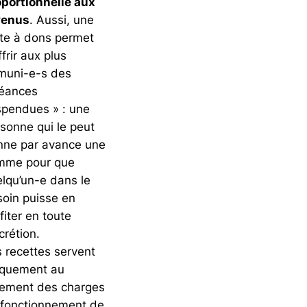
portionnelle aux
venus
. Aussi, une
te à dons permet
ffrir aux plus
muni-e-s des
séances
pendues » : une
sonne qui le peut
nne par avance une
mme pour que
lqu’un-e dans le
oin puisse en
fiter en toute
crétion.
 recettes servent
iquement au
iement des charges
 fonctionnement de