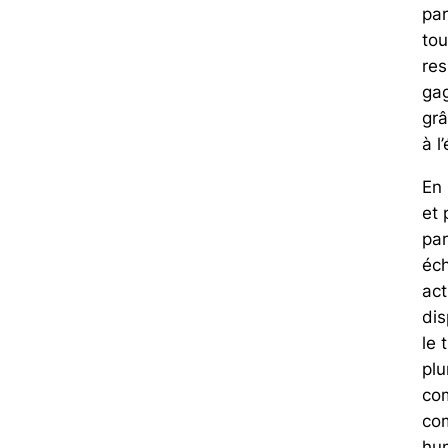
par
tou
res
ga
grâ
à l
En 
et 
par
éch
act
dis
le 
plu
com
com
hum