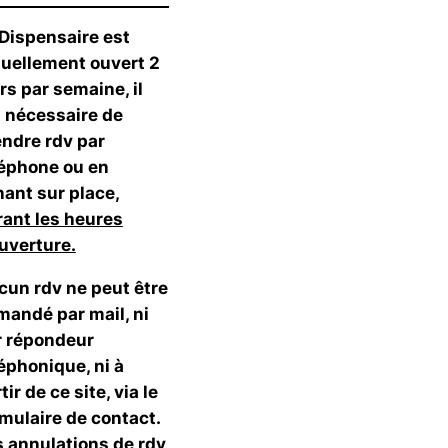
Dispensaire est
tuellement ouvert 2
rs par semaine, il
t nécessaire de
ndre rdv par
léphone ou en
ant sur place,
rant les heures
uverture.
cun rdv ne peut être
mandé par mail, ni
r répondeur
éphonique, ni à
tir de ce site, via le
mulaire de contact.
 annulations de rdv