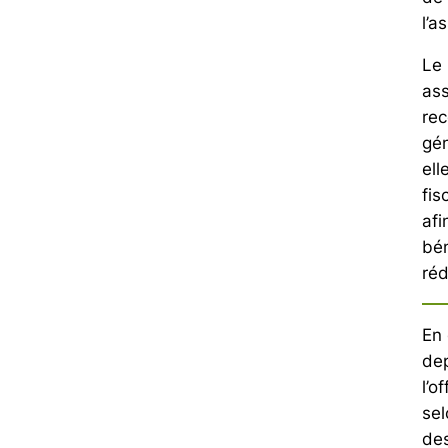
l’a
Le 
ass
rec
gén
ell
fis
afi
bén
réd
En 
dep
l’o
sel
des