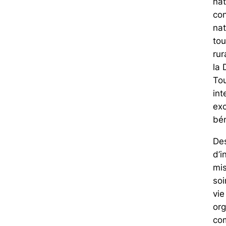
nat
con
nat
tou
rur
la 
Tou
int
exc
bé
Des
d’i
mis
soi
vie
org
com