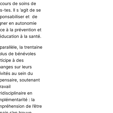
cours de soins de
s-tes. Il s ‘agit de se
ponsabiliser et de
gner en autonomie
ce à la prévention et
’éducation à la santé.
parallèle, la trentaine
plus de bénévoles
ticipe à des
anges sur leurs
ivités au sein du
pensaire, soutenant
travail
ridisciplinaire en
plémentarité : la
préhension de l’être
ain s’en trouve