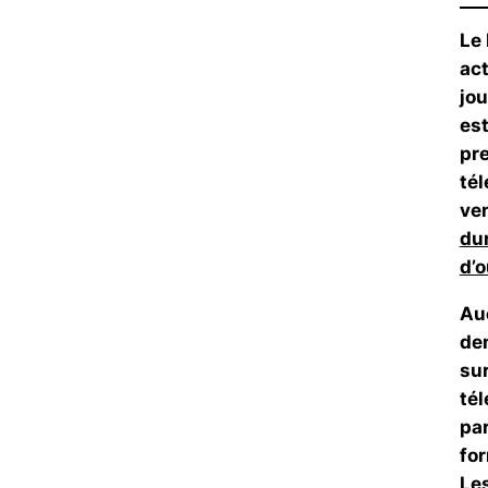
Le 
ac
jou
es
pre
té
ven
du
d’o
Au
de
su
tél
par
for
Les