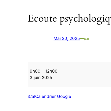
Ecoute psychologiq
Mai 20, 2025
—
par
Ecoute
9h00
–
12h00
psychologique
3 juin 2025
sur
rdv
iCal
Calendrier Google