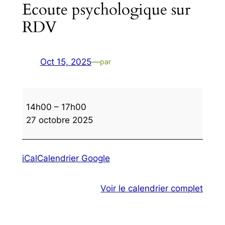
Ecoute psychologique sur
RDV
Oct 15, 2025
—
par
Ecoute
14h00
–
17h00
psychologique
27 octobre 2025
sur
RDV
iCal
Calendrier Google
Voir le calendrier complet