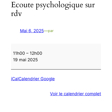
Ecoute psychologique sur
rdv
Mai 6, 2025
—
par
Ecoute
11h00
–
12h00
psychologique
19 mai 2025
sur
rdv
iCal
Calendrier Google
Voir le calendrier complet