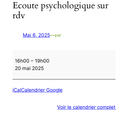
Ecoute psychologique sur
rdv
Mai 6, 2025
—
par
Ecoute
16h00
–
19h00
psychologique
20 mai 2025
sur
rdv
iCal
Calendrier Google
Voir le calendrier complet