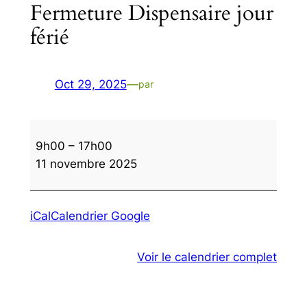
Fermeture Dispensaire jour
férié
Oct 29, 2025
—
par
Fermeture
9h00
–
17h00
Dispensaire
11 novembre 2025
jour
férié
iCal
Calendrier Google
Voir le calendrier complet