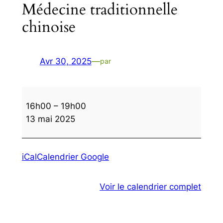
Médecine traditionnelle
chinoise
Avr 30, 2025
—
par
Médecine
16h00
–
19h00
traditionnelle
13 mai 2025
chinoise
iCal
Calendrier Google
Voir le calendrier complet