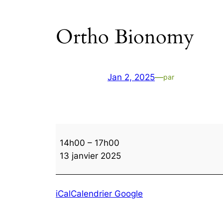
Ortho Bionomy
Jan 2, 2025
—
par
Ortho
14h00
–
17h00
Bionomy
13 janvier 2025
iCal
Calendrier Google