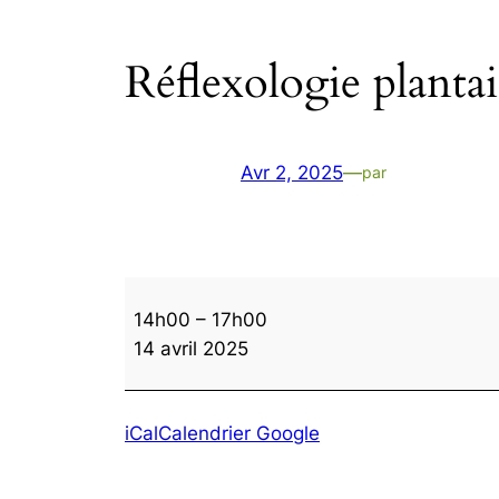
Réflexologie plantai
Avr 2, 2025
—
par
Réflexologie
14h00
–
17h00
plantaire
14 avril 2025
iCal
Calendrier Google