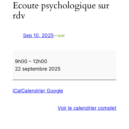
Ecoute psychologique sur
rdv
Sep 10, 2025
—
par
Ecoute
9h00
–
12h00
psychologique
22 septembre 2025
sur
rdv
iCal
Calendrier Google
Voir le calendrier complet