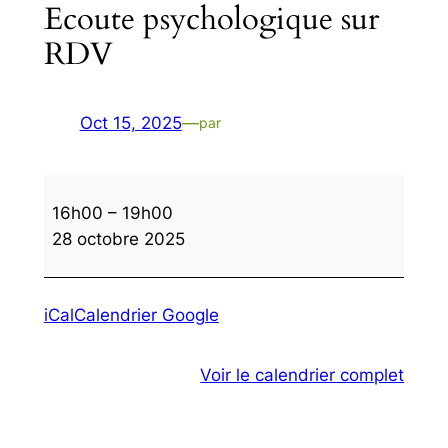
Ecoute psychologique sur
RDV
Oct 15, 2025
—
par
Ecoute
16h00
–
19h00
psychologique
28 octobre 2025
sur
RDV
iCal
Calendrier Google
Voir le calendrier complet