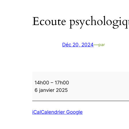
Ecoute psychologiq
Déc 20, 2024
—
par
Ecoute
14h00
–
17h00
psychologique
6 janvier 2025
sur
rdv
iCal
Calendrier Google