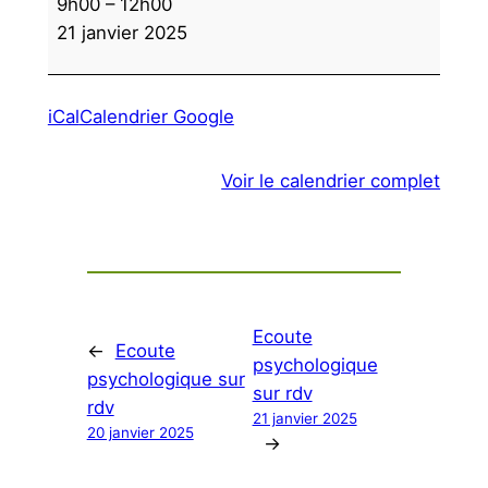
9h00
–
12h00
psychologique
21 janvier 2025
sur
rdv
iCal
Calendrier Google
Voir le calendrier complet
Ecoute
←
Ecoute
psychologique
psychologique sur
sur rdv
rdv
21 janvier 2025
20 janvier 2025
→