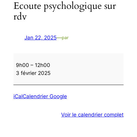
Ecoute psychologique sur
rdv
Jan 22, 2025
—
par
Ecoute
9h00
–
12h00
psychologique
3 février 2025
sur
rdv
iCal
Calendrier Google
Voir le calendrier complet