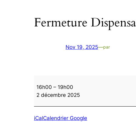
Fermeture Dispensa
Nov 19, 2025
—
par
Fermeture
16h00
–
19h00
Dispensaire
2 décembre 2025
après-
midi
iCal
Calendrier Google