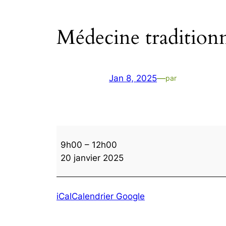
Médecine traditionn
Jan 8, 2025
—
par
Médecine
9h00
–
12h00
traditionnelle
20 janvier 2025
chinoise
iCal
Calendrier Google