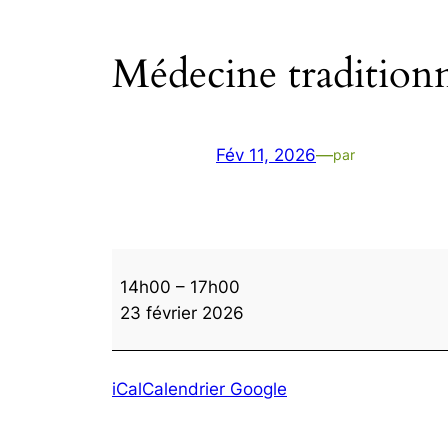
Médecine traditionn
Fév 11, 2026
—
par
Médecine
14h00
–
17h00
traditionnelle
23 février 2026
chinoise
iCal
Calendrier Google