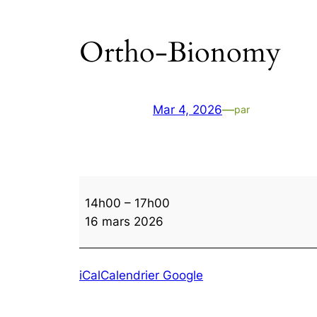
Ortho-Bionomy
Mar 4, 2026
—
par
Ortho-
14h00
–
17h00
Bionomy
16 mars 2026
iCal
Calendrier Google