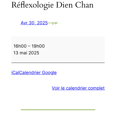
Réflexologie Dien Chan
Avr 30, 2025
—
par
Réflexologie
16h00
–
19h00
Dien
13 mai 2025
Chan
iCal
Calendrier Google
Voir le calendrier complet