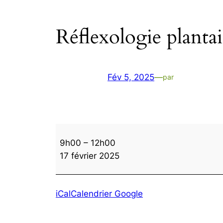
Réflexologie plantai
Fév 5, 2025
—
par
Réflexologie
9h00
–
12h00
plantaire
17 février 2025
iCal
Calendrier Google