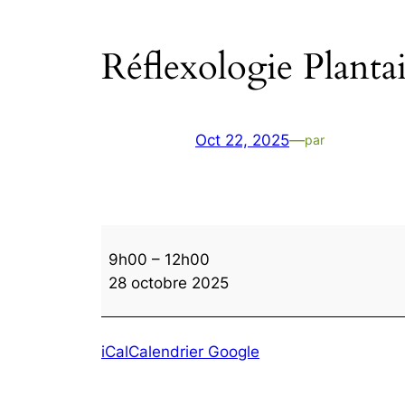
Réflexologie Planta
Oct 22, 2025
—
par
Réflexologie
9h00
–
12h00
Plantaire
28 octobre 2025
iCal
Calendrier Google