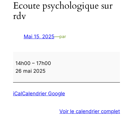
Ecoute psychologique sur
rdv
Mai 15, 2025
—
par
Ecoute
14h00
–
17h00
psychologique
26 mai 2025
sur
rdv
iCal
Calendrier Google
Voir le calendrier complet